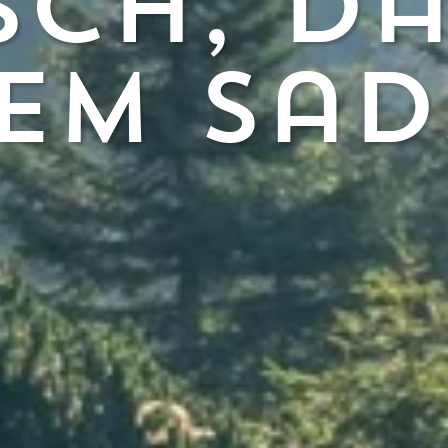
sch, d
em sad