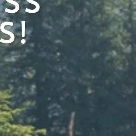
ass
s!